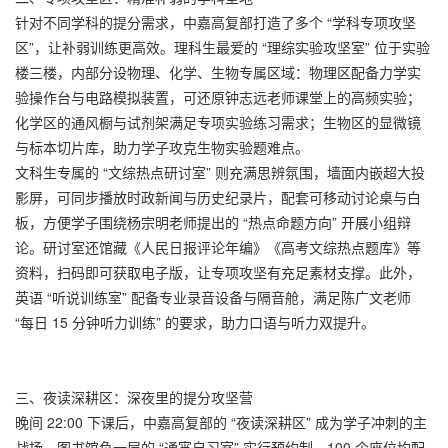
针对不同学科的提分需求，中嘉高复部打造了多个 “学科专项攻坚
区”，让补弱训练更高效。理科生最爱的 “理综实验攻坚室” 位于实验
楼三楼，内部分设物理、化学、生物专属区域：物理区配备力学实
验操作台与电路模拟装置，可还原钟志远老师课堂上的高频实验；
化学区的通风橱与试剂架满足专项实验练习需求；生物区的显微镜
与标本切片库，助力学子攻克生物实验题难点。​
文科生专属的 “文综热点研讨室” 则充满思辨氛围，墙面内嵌超大投
影屏，可同步播放时政新闻与历史纪录片，配套可移动讨论桌与白
板，方便学子围绕杨宗明老师提出的 “热点命题方向” 开展小组辩
论。研讨室还馆藏《人民日报评论年编》《高考文综热点题库》等
资料，扫码即可获取电子版，让专项攻坚有充足素材支撑。此外，
英语 “听说训练室” 配备专业录音设备与隔音舱，满足陈广文老师
“每日 15 分钟听力训练” 的要求，助力口语与听力双提升。​
三、夜读深耕区：深夜里的提分攻坚营​
晚间 22:00 下课后，中嘉高复部的 “夜读深耕区” 成为学子冲刺的主
战场。图书馆负一层的 “通宵自习室” 实行预约制，100 个座位均配