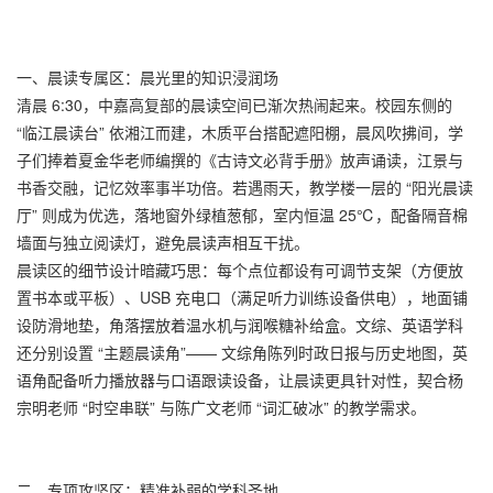
一、晨读专属区：晨光里的知识浸润场​
清晨 6:30，中嘉高复部的晨读空间已渐次热闹起来。校园东侧的
“临江晨读台” 依湘江而建，木质平台搭配遮阳棚，晨风吹拂间，学
子们捧着夏金华老师编撰的《古诗文必背手册》放声诵读，江景与
书香交融，记忆效率事半功倍。若遇雨天，教学楼一层的 “阳光晨读
厅” 则成为优选，落地窗外绿植葱郁，室内恒温 25℃，配备隔音棉
墙面与独立阅读灯，避免晨读声相互干扰。​
晨读区的细节设计暗藏巧思：每个点位都设有可调节支架（方便放
置书本或平板）、USB 充电口（满足听力训练设备供电），地面铺
设防滑地垫，角落摆放着温水机与润喉糖补给盒。文综、英语学科
还分别设置 “主题晨读角”—— 文综角陈列时政日报与历史地图，英
语角配备听力播放器与口语跟读设备，让晨读更具针对性，契合杨
宗明老师 “时空串联” 与陈广文老师 “词汇破冰” 的教学需求。​
二、专项攻坚区：精准补弱的学科圣地​