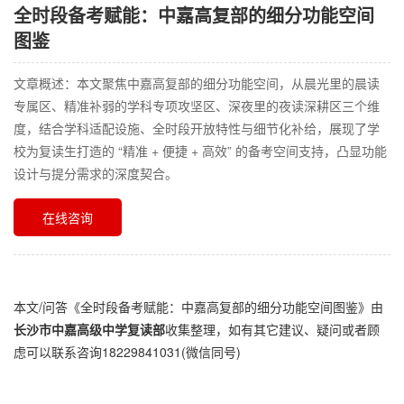
全时段备考赋能：中嘉高复部的细分功能空间
图鉴​
文章概述：本文聚焦中嘉高复部的细分功能空间，从晨光里的晨读
专属区、精准补弱的学科专项攻坚区、深夜里的夜读深耕区三个维
度，结合学科适配设施、全时段开放特性与细节化补给，展现了学
校为复读生打造的 “精准 + 便捷 + 高效” 的备考空间支持，凸显功能
设计与提分需求的深度契合。​
在线咨询
本文/问答《
全时段备考赋能：中嘉高复部的细分功能空间图鉴​
》由
长沙市中嘉高级中学复读部
收集整理，如有其它建议、疑问或者顾
虑可以联系咨询18229841031(微信同号)