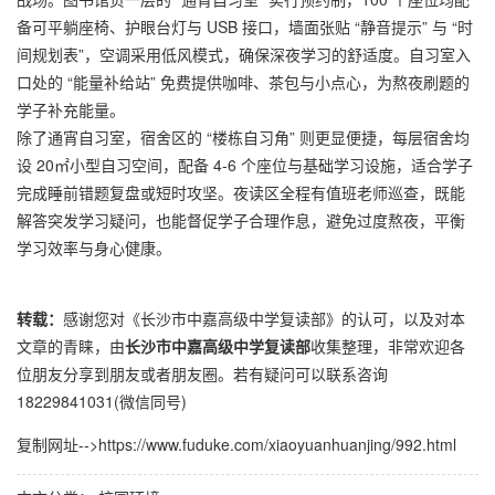
备可平躺座椅、护眼台灯与 USB 接口，墙面张贴 “静音提示” 与 “时
间规划表”，空调采用低风模式，确保深夜学习的舒适度。自习室入
口处的 “能量补给站” 免费提供咖啡、茶包与小点心，为熬夜刷题的
学子补充能量。​
除了通宵自习室，宿舍区的 “楼栋自习角” 则更显便捷，每层宿舍均
设 20㎡小型自习空间，配备 4-6 个座位与基础学习设施，适合学子
完成睡前错题复盘或短时攻坚。夜读区全程有值班老师巡查，既能
解答突发学习疑问，也能督促学子合理作息，避免过度熬夜，平衡
学习效率与身心健康。​
转载：
感谢您对《
长沙市中嘉高级中学复读部
》的认可，以及对本
文章的青睐，由
长沙市中嘉高级中学复读部
收集整理，非常欢迎各
位朋友分享到朋友或者朋友圈。若有疑问可以联系咨询
18229841031(微信同号)
复制网址-->
https://www.fuduke.com/xiaoyuanhuanjing/992.html